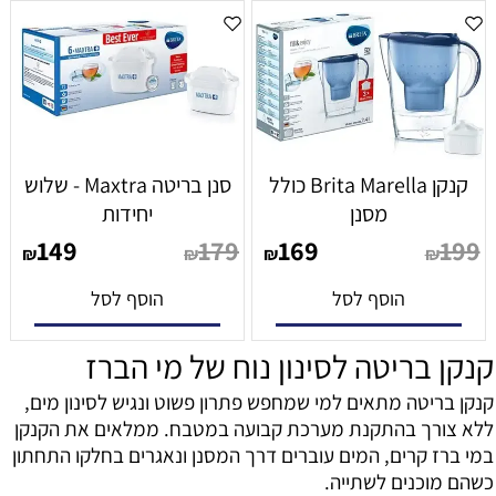
קנקן Brita Marella כולל
סנן בריטה Maxtra - שלוש
מסנן
יחידות
149
179
169
199
₪
₪
₪
₪
הוסף לסל
הוסף לסל
קנקן בריטה לסינון נוח של מי הברז
קנקן בריטה מתאים למי שמחפש פתרון פשוט ונגיש לסינון מים,
ללא צורך בהתקנת מערכת קבועה במטבח. ממלאים את הקנקן
במי ברז קרים, המים עוברים דרך המסנן ונאגרים בחלקו התחתון
כשהם מוכנים לשתייה.