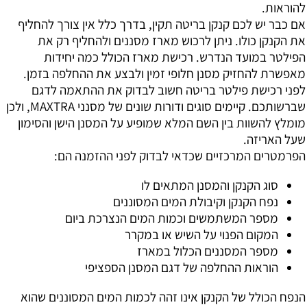
להוראות.
אם כבר יש לכם קנקן בריטה תקין, בדרך כלל אין צורך להחליף
את הקנקן כולו. ניתן לרכוש מארז מסננים ולהחליף רק את
הפילטר במועד הנדרש. רכישת מארז הכולל כמה יחידות
מאפשרת להחזיק מסנן חלופי זמין ולבצע את ההחלפה בזמן.
לפני רכישת פילטר בריטה חשוב לבדוק את ההתאמה לדגם
שברשותכם. קיימים סוגים ודורות שונים של מסנני MAXTRA, ולכן
מומלץ להשוות בין השם המלא שמופיע על המסנן הישן והסימון
שעל האריזה.
הפרמטרים המרכזיים שכדאי לבדוק לפני ההזמנה הם:
סוג הקנקן והמסנן המתאים לו
נפח הקנקן וקיבולת המים המסוננים
מספר המשתמשים וכמות המים הנצרכת ביום
המקום הפנוי על השיש או במקרר
מספר המסננים הכלול במארז
הוראות ההחלפה של דגם המסנן הספציפי
הנפח הכולל של הקנקן אינו זהה לכמות המים המסוננים שהוא