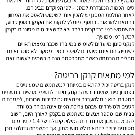
מומלץ לבצע החלפה לאחר ארבעה שבועות לכל היותר או לאחר
סינון הכמות המוגדרת למסנן - לפי המוקדם מביניהם.
לאחר החלפת המסנן יש להכין אותו לשימוש ולאפס את המחוון
בהתאם להוראות. בנוסף, מומלץ לנקות את הקנקן באופן קבוע,
להשתמש במי ברז קרים בלבד ולא להשאיר מים מסוננים בקנקן
למשך זמן ממושך.
קנקני סינון מיועדים לשימוש במי ברז שכבר נמצאו ראויים
לשתייה. הם אינם מיועדים לטיפול במים ממקור לא מוכר ואינם
מחליפים הרתחה כאשר מתפרסמת הנחיה רשמית לעשות זאת.
למי מתאים קנקן בריטה?
קנקן בריטה יכול להתאים במיוחד למשתמשים שמעוניינים
בפתרון סינון שאינו דורש התקנה, חיבור לחשמל או שינוי בתשתית
המטבח. הוא נוח להעברה ומתאים גם לדירות שכורות, למטבחים
קטנים ולמשרדים שבהם צריכת המים אינה גבוהה במיוחד.
בבית שבו מספר אנשים משתמשים בקנקן לאורך היום, חשוב
להביא בחשבון את תדירות המילוי. קיבולת של 1.4 ליטר מים
מסוננים יכולה להתאים לשימוש מתון, אך במשפחה גדולה ייתכן