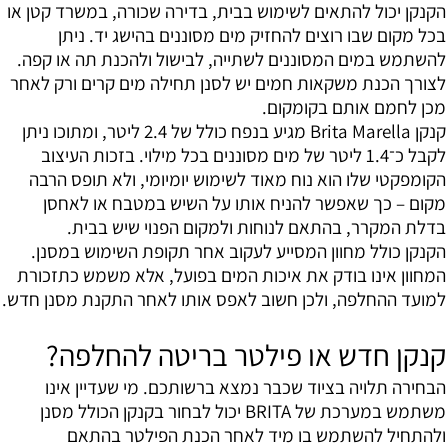
הקנקן יכול להתאים לשימוש בבית, בדירה שכורה, במשרד קטן או
בכל מקום שבו רוצים להחזיק מים מסוננים בהישג יד. ניתן
להשתמש במים המסוננים לשתייה, לבישול ולהכנת תה או קפה.
לצורך הכנת משקאות חמים יש לסנן תחילה מים קרים ורק לאחר
מכן לחמם אותם בקומקום.
קנקן Brita Marella מגיע בנפח כולל של 2.4 ליטר, ומתוכו ניתן
לקבל כ־1.4 ליטר של מים מסוננים בכל מילוי. בזכות העיצוב
הקומפקטי שלו הוא נוח מאוד לשימוש יומיומי, ולא תופס הרבה
מקום – כך שאפשר להניח אותו על השיש במטבח או לאחסן
בדלת המקרר, בהתאם לנוחות ולמקום הפנוי שיש בבית.
הקנקן כולל מחוון המסייע לעקוב אחר תקופת השימוש במסנן.
המחוון אינו בודק את איכות המים בפועל, אלא משמש כתזכורת
למועד ההחלפה, ולכן חשוב לאפס אותו לאחר התקנת מסנן חדש.
קנקן חדש או פילטר בריטה להחלפה?
הבחירה תלויה בציוד שכבר נמצא ברשותכם. מי שעדיין אינו
משתמש במערכת של BRITA יכול לבחור בקנקן הכולל מסנן
ולהתחיל להשתמש בו מיד לאחר הכנת הפילטר בהתאם