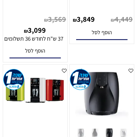
3,569
3,849
4,449
₪
₪
₪
3,099
₪
הוסף לסל
37 ש"ח לחודש 36 תשלומים
הוסף לסל