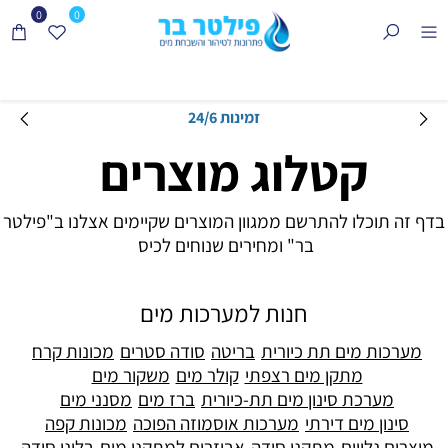
0
0
Говорим по-русски
קטלוג מוצרים
בדף זה תוכלו להתרשם ממגוון המוצרים שקיימים אצלנו ב"פילטר
בר" ומחירים שנוחים לכיס
חנות למערכות מים
מערכות מים תת כיורית
בריטה
סודה סטרים
מכונות קרח
מתקן מים רצפתי
קולר מים
משקור מים
מערכת סינון מים תת-כיורית
ברז מים
מסנני מים
סינון מים דירתי
מערכות אוסמוזה הפוכה
מכונות קפה
מוצרים נלווים
מתקני סודה
אביזרים למתקני מים
בלוני סודה