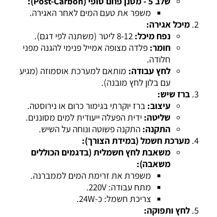
שלב 5 - מסנן פחם סופי (Post-Carbon):
משפר את טעם המים לאחר האגירה.
מיכל אגירה:
נפח מיכל:
8-12 ליטר (משתנה לפי דגם).
חומר:
פלדה מצופה אמייל פנימי להגנה מפני
חלודה.
לחץ עבודה:
מותאם למערכת אוסמוזה (מגיע
עם בלון לחץ מובנה).
ברז שיש:
עיצוב:
ברז יוקרתי בגימור כרום או נירוסטה.
שליטה:
ידית הפעלה ייעודית למים מסוננים.
התקנה:
התקנה פשוטה ונוחה על השיש.
מערכת חשמל (במידת הצורך):
משאבת לחץ חשמלית (בדגמים הכוללים
משאבה):
משפרת את זרימת המים לממברנה.
מתח עבודה: 220V.
צריכת חשמל: כ-24W.
לחץ ותפוקה: