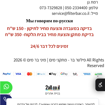
רמת גן
טלפון:
050-2334400
|
073-7329828
מייל:
service@filterbar.co.il
Мы говорим по-русски
בדיקה במעבדה והצעת מחיר לתיקון - 150 ש"ח
בדיקת מתקן והצעת מחיר בבית הלקוח- 350 ש"ח
זמינים לכל דבר 24/6
פילטר בר - מתקני מים | מיני בר מים © 2026 All Rights
Reserved
✕
בניית אתרים
לידיעתך, באתרנו נעשה שימוש בקבצי Cookies, לרבות של צדדים