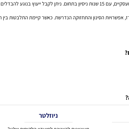
לפי המחיר או מספר הפונקציות.
יף מערכת סינון, אילו פעולות תחזוקה נדרשות ומה כוללת האחרי
פילטר בר מספקת פתרונות לטיהור ולהשבחת מים ללקוחות פרטיים ועסקיים, עם 15 שנות ניסיון 
אפשרויות הסינון והתחזוקה הנדרשת. כאשר קיימת התלבטות בין הד