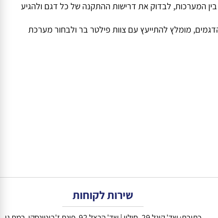
ות. בדיקה מסודרת של הפרטים תעזור לבחור בר מים תת כיורי
בתחום. ניתן לקבל ייעוץ בנוגע להבדלים בין המערכות, לבדוק את דרישות ההתקנה של כל דגם ולהגיע
גמים, מומלץ להתייעץ עם צוות פילטר בר ולבחור מערכת