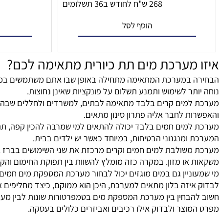
7,115
8,748
10
₪
₪
₪
268 ש"ח לחודש ב36 תשלומים
196 ש"ח לחודש 36 תשל
הוסף לסל
הו
מערכת מים תת כיורית מתאימה לכם?
במערכת המתאימה מתחילה באופן שבו אתם משתמשים במים במהלך
ר לשימוש ותמנע תשלום על פונקציות שאינן נחוצות.
מים קרים בלבד מתאימה לבתים, למשרדים ולחללים שבהם המטרה 
 לחבר אליה פתרון סינון מתאים.
מים חמים בלבד יכולה להתאים למי שמרבה להכין קפה, תה, משק
מנגנוני הבטיחות, במיוחד כאשר יש ילדים בבית.
שולבת למים חמים וקרים מרכזת את שני השימושים בברז אחד. 
או מזון. במקרה כזה מומלץ להשוות בין תפוקת החימום והקירו
יין גם במים מוגזים יכול לבחור מערכת המספקת מים חמים, קרים
זה בלון מתאים למערכת, היכן הוא ממוקם, כיצד מחליפים אותו ו