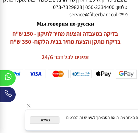
שירות לקוחות
כתובת: שד' קוגל 29, חולון | שד' הרצל 92, פינת ז'בוטינסקי, רמת גן
טלפון:
050-2334400
|
073-7329828
מייל:
service@filterbar.co.il
Мы говорим по-русски
בדיקה במעבדה והצעת מחיר לתיקון - 150 ש"ח
בדיקת מתקן והצעת מחיר בבית הלקוח- 350 ש"ח
זמינים לכל דבר 24/6