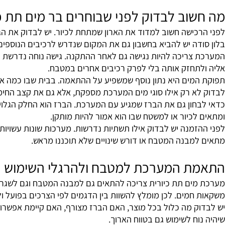
חין בין מערכת המספקת מים בטמפרטורות שונות לבין מערכת סינ
צר ולבדוק אילו רכיבים ואביזרים כלולים בעסקה.
וב לבדוק לפני שבוחרים בר מים תת כיורי
ישה חשוב למדוד את הארון שמתחת לכיור. יש לבדוק את הגובה, ה
ה יש להביא בחשבון גם את המקום שנדרש לרכיבים הנוספים.
ריכה להיות נגישה גם לאחר ההתקנה. גישה נוחה נדרשת לצורך ני
תחזק אותה בלי לפרק רכיבים אחרים במטבח.
מים היא נתון נוסף שמשפיע על ההתאמה. בבית שבו כמה אנשים
 רק אילו סוגי מים המערכת מספקת, אלא גם את קצב החימום, הקי
ון גם את הברז שמגיע עם המערכת. הברז הוא החלק הגלוי על משט
כיור או למשטח שבו הוא אמור להיות מותקן.
מנה יש לבדוק אילו תשתיות נדרשות. מערכות שונות עשויות לדרו
מבנה המטבח או דורש שינויים שלא תוכננו מראש.
 המערכת למטבח ולהרגלי השימוש
ים תת כיורית צריכה להתאים גם למבנה המטבח וגם לשגרת השימו