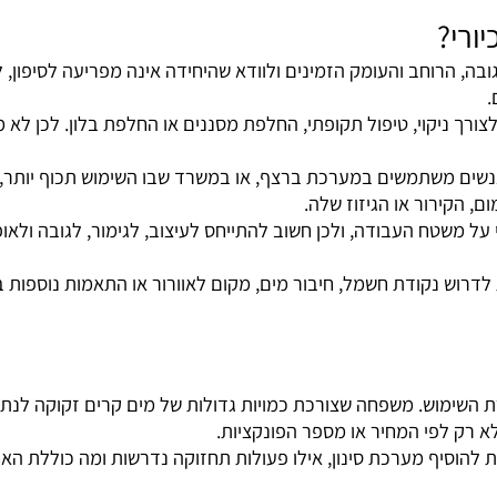
ון מים תת כיורית. לא בכל דגם הסינון כלול כחלק מהמערכת, וב
?
רוחב והעומק הזמינים ולוודא שהיחידה אינה מפריעה לסיפון, לצ
קוי, טיפול תקופתי, החלפת מסננים או החלפת בלון. לכן לא מספי
 משתמשים במערכת ברצף, או במשרד שבו השימוש תכוף יותר, חש
רור או הגיזוז שלה.
ח העבודה, ולכן חשוב להתייחס לעיצוב, לגימור, לגובה ולאופן ה
ש נקודת חשמל, חיבור מים, מקום לאוורור או התאמות נוספות באז
ש. משפחה שצורכת כמויות גדולות של מים קרים זקוקה לנתונים