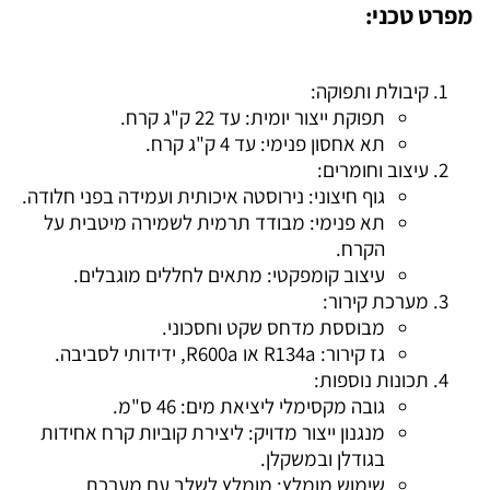
מפרט טכני:
קיבולת ותפוקה:
תפוקת ייצור יומית: עד 22 ק"ג קרח.
תא אחסון פנימי: עד 4 ק"ג קרח.
עיצוב וחומרים:
גוף חיצוני: נירוסטה איכותית ועמידה בפני חלודה.
תא פנימי: מבודד תרמית לשמירה מיטבית על
הקרח.
עיצוב קומפקטי: מתאים לחללים מוגבלים.
מערכת קירור:
מבוססת מדחס שקט וחסכוני.
גז קירור: R134a או R600a, ידידותי לסביבה.
תכונות נוספות:
גובה מקסימלי ליציאת מים: 46 ס"מ.
מנגנון ייצור מדויק: ליצירת קוביות קרח אחידות
בגודלן ובמשקלן.
שימוש מומלץ: מומלץ לשלב עם מערכת