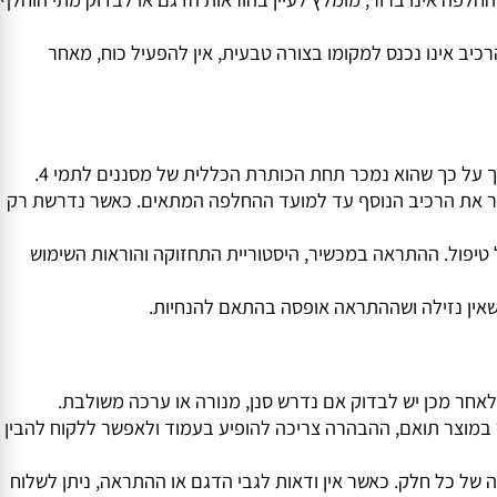
בעת בחירת ערכה לפרימו יש לבדוק מה מופיע בשם ובתיאור המוצר. ערכת סנן ומנורה כוללת שני רכיבים ומיועדת למי שצריך להחליף את שניהם או מעוניין לרכוש אותם יחד. כאשר נדרשת רק מנורת UV,
 אינו ברור, מומלץ לעיין בהוראות הדגם או לבדוק מתי הוחלף
אינו נכנס למקומו בצורה טבעית, אין להפעיל כוח, מאחר
לת גם סנן וגם מנורת UV, יש לוודא ששניהם נדרשים או לשמור את הרכיב הנוסף עד למועד ההחלפה המתאים. כאשר נדרשת רק
יפול. ההתראה במכשיר, היסטוריית התחזוקה והוראות השימוש
 נזילה ושההתראה אופסה בהתאם להנחיות.
ר מכן יש לבדוק אם נדרש סנן, מנורה או ערכה משולבת.