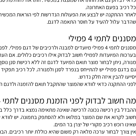
 לבחור אוטומטית בערכה מלאה.
דוק גם את ההתראה שמוצגת במכשיר. התראה להחלפת סנן אינה ב
 בפעם האחרונה.
תקנה יש לבצע את הפעולות הנדרשות לפי הוראות המכשיר והמוצר
לול להעיד על חוסר התאמה לדגם.
תמי 4 פמילי
ם לפמילי ולא להסתמך על כך שהוא נמכר תחת הכותרת הכללית של מסננים לתמי 4.
יתן לבחור מוצר תואם המיועד לדגם זה ללא רכישת סנן נוסף.
פמילי יש להתייחס בנפרד לסנן ולמנורה. לכל רכיב תפקיד ומועד
הבין איזה חלק נדרש.
תקנה כדאי לוודא שהמוצר שהתקבל תואם להזמנה ולדגם המכשיר
וב לבדוק לפני הזמנת מסננים לתמי 4?
ן רכישה נכונה לרכישה שאינה מתאימה נמצא בדרך כלל בפרטים ה