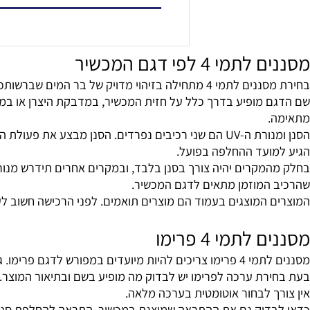
הוסף לסל
 4 לפי דגם המכשיר
ימו ופמילי אינם בהכרח משתמשים באותם רכיבים, ולכן לא מומלץ לבחור ערכה לפי מראה חיצוני, מחיר או תיאור כללי בלבד.
 מופיע בדרך כלל על חזית המכשיר, במדבקת היצרן או במסמכים 
ועד ההחלפה בפועל.
מקרים יהיה צורך בסנן בלבד, ובמקרים אחרים תידרש מנורה או 
המוזמן מתאים לדגם המכשיר.
מוצגים בעמוד הם מוצרים תואמים. לפני הרכישה חשוב לעבור על שם המוצר
תמי 4 פרימו
 דגמים אחרים, עשויים להיות הבדלים בצורה, בחיבור ובאופן ההתקנה בתוך המכשיר.