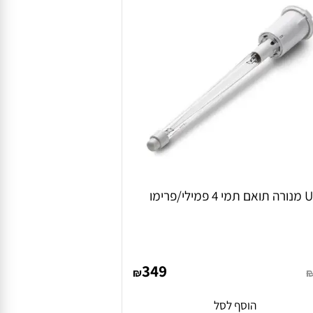
349
₪