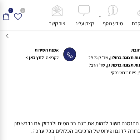
0
0
ח
מידע נוסף
קצת עלינו
צור קשר
ת
אמנת השירות
תצוגה בחולון,
שד' קוגל 29
לקריאה
לחץ כאן >
תצוגה ברמת גן,
שד' הרצל
י ההזמנה חשוב לזהות את דגם בר המים ולבדוק אם נדרש סנן