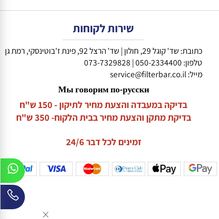
מוצר תואם, ההבהרה צריכה להופיע בעמוד ולאפשר ללקוח להבין
כל חלק. כאשר אין ודאות לגבי הדגם או ההתראה, ניתן לשלוח
שירות לקוחות
כתובת: שד' קוגל 29, חולון | שד' הרצל 92, פינת ז'בוטינסקי, רמת גן
טלפון:
050-2334400
|
073-7329828
מייל:
service@filterbar.co.il
Мы говорим по-русски
בדיקה במעבדה והצעת מחיר לתיקון - 150 ש"ח
בדיקת מתקן והצעת מחיר בבית הלקוח- 350 ש"ח
זמינים לכל דבר 24/6