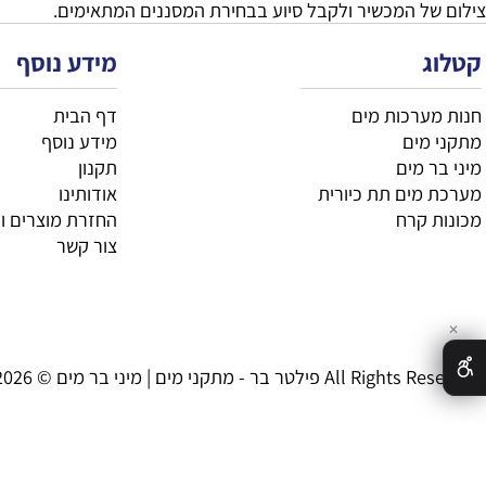
רוא את שם המוצר במלואו ולא להסתפק בתמונה. יש לוודא שהדגם
כש רכיב מקורי של יצרן בר המים.
ך לבחור ערכה מלאה רק משום שהיא כוללת יותר רכיבים. הבחירה
ל המכשיר ולקבל סיוע בבחירת המסננים המתאימים.
מידע נוסף
רכות מים
דף הבית
ים
מידע נוסף
 מים
תקנון
ים תת כיורית
אודותינו
קרח
החזרת מוצרים וביטול
צור קשר
| מיני בר מים © 2026 All Rights Reserved