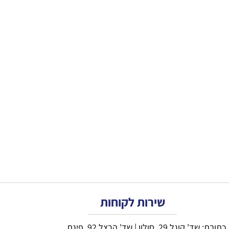
שירות לקוחות
כתובת: שד' קוגל 29, חולון | שד' הרצל 92, פינת