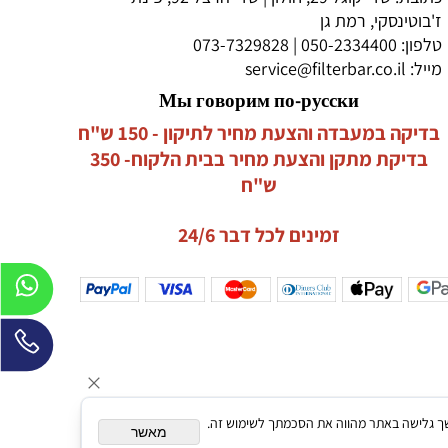
ז'בוטינסקי, רמת גן
טלפון:
050-2334400
|
073-7329828
מייל:
service@filterbar.co.il
Мы говорим по-русски
בדיקה במעבדה והצעת מחיר לתיקון - 150 ש"ח
בדיקת מתקן והצעת מחיר בבית הלקוח- 350
ש"ח
זמינים לכל דבר 24/6
תאם אישית. המשך גלישה באתר מהווה את הסכמתך לשימוש זה.
מאשר