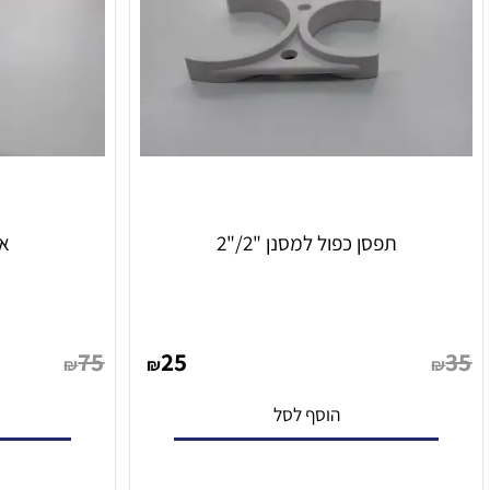
תפסן כפול למסנן "2/"2
אל-חזו