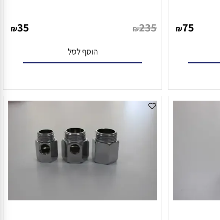
חמים
מחבר לברז הזנה 1/2
35
235
75
₪
₪
₪
הוסף לסל