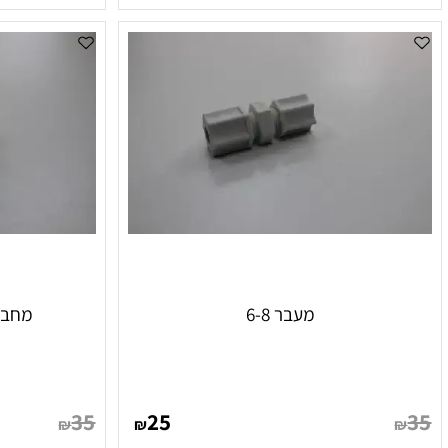
75
25
₪
₪
הוסף לסל
הו