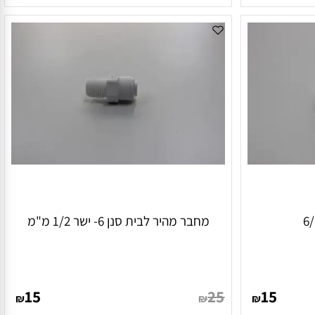
25
35
15
₪
₪
₪
הוסף לסל