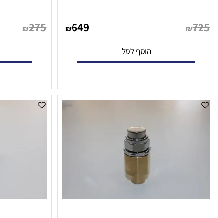
משאבת מים למכונת סודה
ברז דחיפה למ
275
649
₪
₪
הוסף לסל
הו