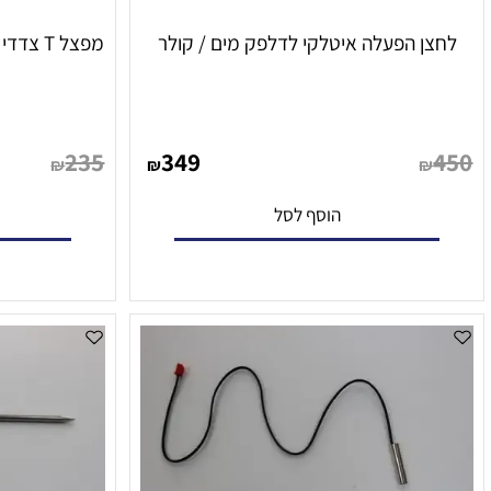
ן הפעלה איטלקי לדלפק מים / קולר
מפצל T צדדי למתקני מים – הברגה חיצונית
235
349
₪
₪
הוסף לסל
הו